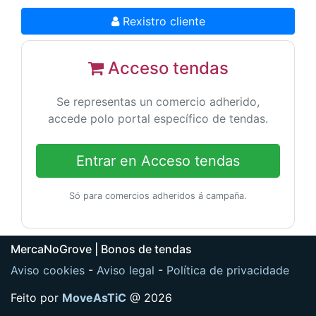
Rexistro cliente
Acceso tendas
Se representas un comercio adherido,
accede polo portal específico de tendas.
Entrar en Acceso tendas
Só para comercios adheridos á campaña.
MercaNoGrove | Bonos de tendas
Aviso cookies
-
Aviso legal
-
Política de privacidade
Feito por
MoveAsTiC
@ 2026