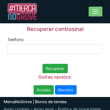
Recuperar contrasinal
Teléfono:
Recuperar
Outras opcións:
Acceso
Rexistro
MercaNoGrove | Bonos de tendas
Aviso cookies
-
Aviso legal
-
Política de privacidade